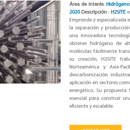
Área de interés
:
Hidrógeno 
2020
Descripción
:
H2SITE
e
Emprende y especializada e
la separación y producció
una innovadora tecnolog
obtener hidrógeno de al
moléculas fácilmente tran
su creación, H2SITE trab
Norteamérica y Asia-Pací
descarbonización industri
aplicación en sectores com
energético. Su propuesta
esencial para construir u
eficiente y escalable.