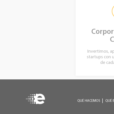
Corpor
C
Invertimos, 
startups con
de cad
QUÉ HACEMOS
QUÉ 