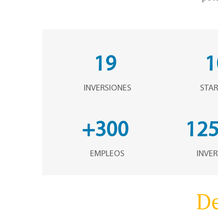
19
1
INVERSIONES
STA
+300
12
EMPLEOS
INVE
De