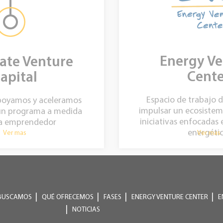
Energy Ve
ate Venture
Cente
apital
Espacio de trabajo 
apoyamos y aceleramos
impulsar un ecosistem
 un programa a medida
iniciativas enfocadas 
a emprendedor
energétic
Ver mas
Ver mas
BUSCAMOS
QUÉ OFRECEMOS
FASES
ENERGY VENTURE CENTER
E
NOTICIAS