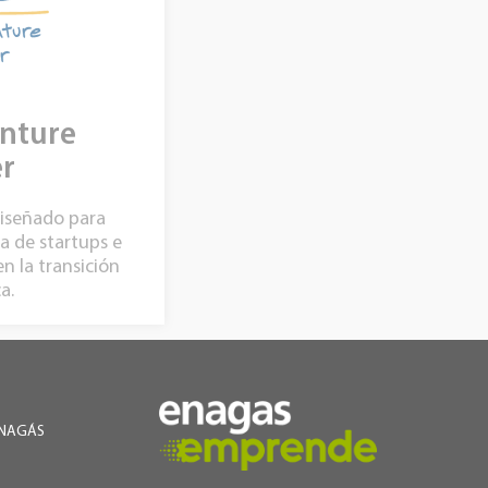
nture
r
diseñado para
a de startups e
en la transición
a.
NAGÁS